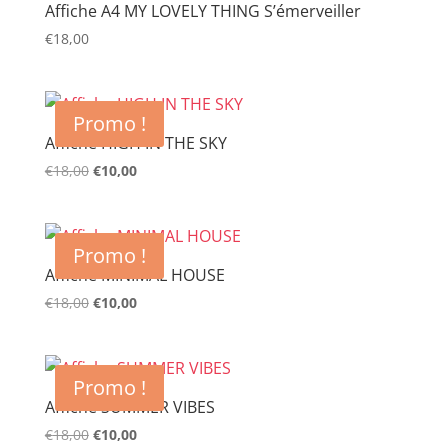
Affiche A4 MY LOVELY THING S’émerveiller
€
18,00
Promo !
Affiche HIGH IN THE SKY
€
18,00
Le
€
10,00
Le
prix
prix
initial
actuel
était :
est :
Promo !
€18,00.
€10,00.
Affiche MINIMAL HOUSE
€
18,00
Le
€
10,00
Le
prix
prix
initial
actuel
était :
est :
Promo !
€18,00.
€10,00.
Affiche SUMMER VIBES
€
18,00
Le
€
10,00
Le