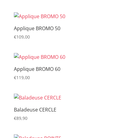
prix
prix
initial
actuel
était :
est :
€18,00.
€10,00.
Applique BROMO 50
€
109,00
Applique BROMO 60
€
119,00
Baladeuse CERCLE
€
89,90