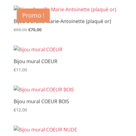
Promo !
Bijou d’oreille Marie-Antoinette (plaqué or)
€
88,00
Le
€
70,00
Le
prix
prix
initial
actuel
était :
est :
€88,00.
€70,00.
Bijou mural COEUR
€
11,00
Bijou mural COEUR BOIS
€
12,00