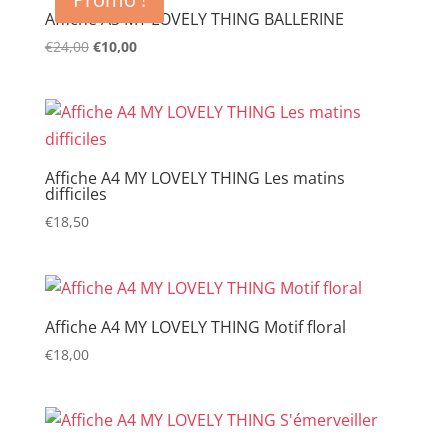
Affiche A3 MY LOVELY THING BALLERINE
€
24,00
Le
€
10,00
Le
prix
prix
initial
actuel
était :
est :
€24,00.
€10,00.
Affiche A4 MY LOVELY THING Les matins
difficiles
€
18,50
Affiche A4 MY LOVELY THING Motif floral
€
18,00