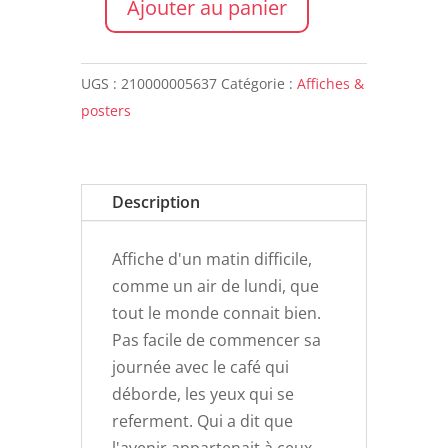
Ajouter au panier
quantité
de
Affiche
UGS :
210000005637
Catégorie :
Affiches &
A4
posters
MY
LOVELY
THING
Description
Les
matins
Affiche d'un matin difficile,
difficiles
comme un air de lundi, que
tout le monde connait bien.
Pas facile de commencer sa
journée avec le café qui
déborde, les yeux qui se
referment. Qui a dit que