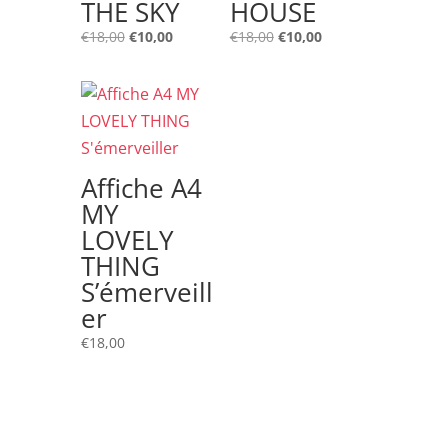
THE SKY
HOUSE
Le
Le
Le
Le
€
18,00
€
10,00
€
18,00
€
10,00
prix
prix
prix
prix
initial
actuel
initial
actuel
était :
est :
était :
est :
€18,00.
€10,00.
€18,00.
€10,00.
Affiche A4
MY
LOVELY
THING
S’émerveill
er
€
18,00