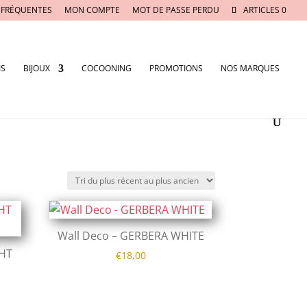
 FRÉQUENTES
MON COMPTE
MOT DE PASSE PERDU
ARTICLES 0
IS
BIJOUX
COCOONING
PROMOTIONS
NOS MARQUES
Wall Deco – GERBERA WHITE
GHT
€
18,00