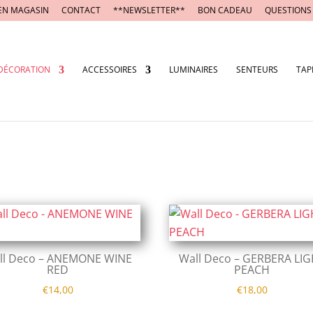
EN MAGASIN
CONTACT
**NEWSLETTER**
BON CADEAU
QUESTIONS
DÉCORATION
ACCESSOIRES
LUMINAIRES
SENTEURS
TAP
ll Deco – ANEMONE WINE
Wall Deco – GERBERA LI
RED
PEACH
€
14,00
€
18,00