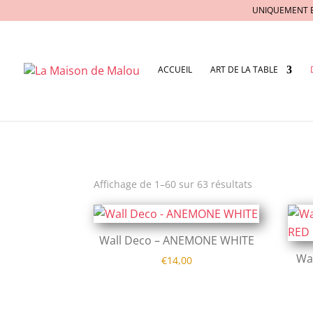
UNIQUEMENT 
ACCUEIL
ART DE LA TABLE
Trié
Affichage de 1–60 sur 63 résultats
du
plus
Wall Deco – ANEMONE WHITE
récent
Wa
au
€
14,00
plus
ancien