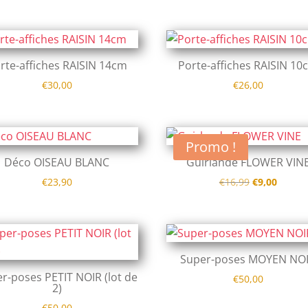
rte-affiches RAISIN 14cm
Porte-affiches RAISIN 10
€
30,00
€
26,00
Promo !
Déco OISEAU BLANC
Guirlande FLOWER VIN
Le
Le
€
23,90
€
16,99
€
9,00
prix
prix
initial
actuel
était :
est :
€16,99.
€9,00.
Super-poses MOYEN NO
r-poses PETIT NOIR (lot de
€
50,00
2)
€
50,00