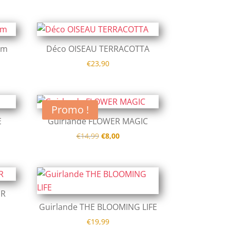
cm
Déco OISEAU TERRACOTTA
€
23,90
Promo !
E
Guirlande FLOWER MAGIC
Le
Le
€
14,99
€
8,00
prix
prix
initial
actuel
était :
est :
€14,99.
€8,00.
IR
Guirlande THE BLOOMING LIFE
€
19,99