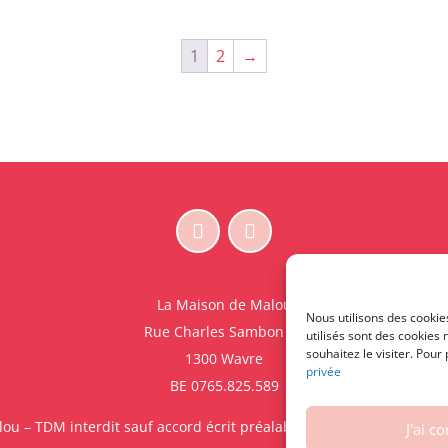
1
2
→
La Maison de Malou
Nous utilisons des cookie
Rue Charles Sambon 18
utilisés sont des cookies
souhaitez le visiter. Pour
1300 Wavre
privée
BE 0765.825.589
u – TDM interdit sauf accord écrit préalable | Entraînement d’IA s
J'ai c