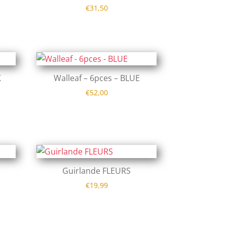
€
31,50
K
Walleaf – 6pces – BLUE
€
52,00
Guirlande FLEURS
€
19,99