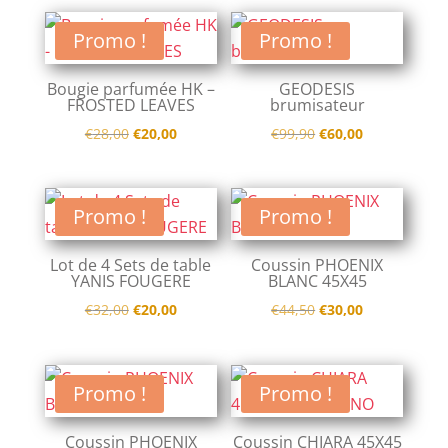
initial
actuel
€28,00.
€20,00.
était :
est :
Promo !
Promo !
€46,00.
€30,00.
Bougie parfumée HK –
GEODESIS
FROSTED LEAVES
brumisateur
Le
Le
Le
Le
€
28,00
€
20,00
€
99,90
€
60,00
prix
prix
prix
prix
initial
actuel
initial
actuel
était :
est :
était :
est :
Promo !
Promo !
€28,00.
€20,00.
€99,90.
€60,00.
Lot de 4 Sets de table
Coussin PHOENIX
YANIS FOUGERE
BLANC 45X45
Le
Le
Le
Le
€
32,00
€
20,00
€
44,50
€
30,00
prix
prix
prix
prix
initial
actuel
initial
actuel
était :
est :
était :
est :
Promo !
Promo !
€32,00.
€20,00.
€44,50.
€30,00.
Coussin PHOENIX
Coussin CHIARA 45X45