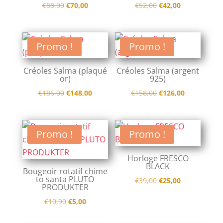
Le
Le
Le
Le
€
88,00
€
70,00
€
52,00
€
42,00
prix
prix
prix
prix
initial
actuel
initial
actuel
était :
est :
était :
est :
Promo !
Promo !
€88,00.
€70,00.
€52,00.
€42,00.
Créoles Salma (plaqué
Créoles Salma (argent
or)
925)
Le
Le
Le
Le
€
186,00
€
148,00
€
158,00
€
126,00
prix
prix
prix
prix
initial
actuel
initial
actuel
était :
est :
était :
est :
Promo !
Promo !
€186,00.
€148,00.
€158,00.
€126,00.
Horloge FRESCO
BLACK
Bougeoir rotatif chime
to santa PLUTO
Le
Le
€
39,00
€
25,00
PRODUKTER
prix
prix
Le
Le
€
10,90
€
5,00
initial
actuel
prix
prix
était :
est :