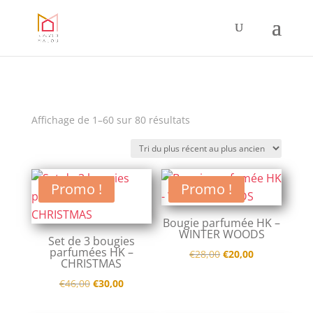
Trié
Affichage de 1–60 sur 80 résultats
du
plus
récent
Promo !
Promo !
au
plus
Bougie parfumée HK –
ancien
WINTER WOODS
Set de 3 bougies
parfumées HK –
Le
Le
€
28,00
€
20,00
CHRISTMAS
prix
prix
Le
Le
€
46,00
€
30,00
initial
actuel
prix
prix
était :
est :