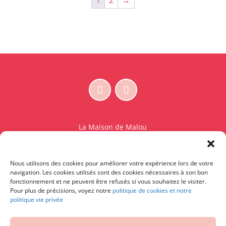
1
2
→
€35,00.
€18,00.
€19,00.
€9,50.
La Maison de Malou
Rue Charles Sambon 18
1300 Wavre
Nous utilisons des cookies pour améliorer votre expérience lors de votre
BE 0765.825.589
navigation. Les cookies utilisés sont des cookies nécessaires à son bon
fonctionnement et ne peuvent être refusés si vous souhaitez le visiter.
© La Maison de Malou – TDM interdit sauf accord
Pour plus de précisions, voyez notre
politique de cookies et notre
politique vie privée
écrit préalable | Entraînement d’IA strictement
interdit.