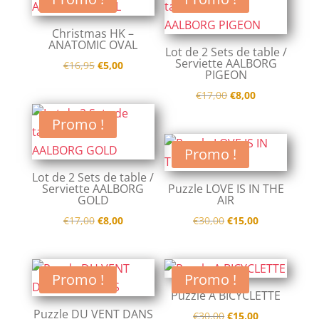
€13,00.
€6,50.
€49,00.
€30,00.
Christmas HK –
ANATOMIC OVAL
Lot de 2 Sets de table /
Serviette AALBORG
Le
Le
€
16,95
€
5,00
PIGEON
prix
prix
Le
Le
€
17,00
€
8,00
initial
actuel
prix
prix
était :
est :
Promo !
initial
actuel
€16,95.
€5,00.
était :
est :
Promo !
€17,00.
€8,00.
Lot de 2 Sets de table /
Serviette AALBORG
Puzzle LOVE IS IN THE
GOLD
AIR
Le
Le
Le
Le
€
17,00
€
8,00
€
30,00
€
15,00
prix
prix
prix
prix
initial
actuel
initial
actuel
était :
est :
était :
est :
Promo !
Promo !
€17,00.
€8,00.
€30,00.
€15,00.
Puzzle A BICYCLETTE
Puzzle DU VENT DANS
Le
Le
€
30,00
€
15,00