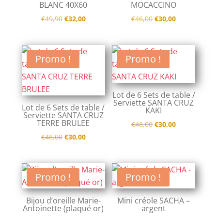
BLANC 40X60
MOCACCINO
Le
Le
Le
Le
€
49,90
€
32,00
€
46,00
€
30,00
prix
prix
prix
prix
initial
actuel
initial
actuel
était :
est :
était :
est :
Promo !
Promo !
€49,90.
€32,00.
€46,00.
€30,00.
Lot de 6 Sets de table /
Serviette SANTA CRUZ
Lot de 6 Sets de table /
KAKI
Serviette SANTA CRUZ
TERRE BRULEE
Le
Le
€
48,00
€
30,00
Le
Le
prix
prix
€
48,00
€
30,00
prix
prix
initial
actuel
initial
actuel
était :
est :
était :
est :
€48,00.
€30,00.
Promo !
Promo !
€48,00.
€30,00.
Bijou d’oreille Marie-
Mini créole SACHA –
Antoinette (plaqué or)
argent