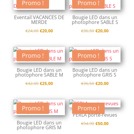
était :
est :
€69,00.
€35,00.
Promo !
Promo !
€34,00.
€10,00.
Eventail VACANCES DE
Bougie LED dans un
MERDE
photophore SABLE S
Le
Le
Le
Le
€
24,00
€
20,00
€
36,50
€
20,00
prix
prix
prix
prix
initial
actuel
initial
actuel
était :
est :
était :
est :
Promo !
Promo !
€24,00.
€20,00.
€36,50.
€20,00.
Bougie LED dans un
Bougie LED dans un
photophore SABLE M
photophore GRIS S
Le
Le
Le
Le
€
42,00
€
25,00
€
36,50
€
20,00
prix
prix
prix
prix
initial
actuel
initial
actuel
était :
est :
était :
est :
Promo !
Promo !
€42,00.
€25,00.
€36,50.
€20,00.
PERLA porte-revues
Bougie LED dans un
Le
Le
€
94,90
€
50,00
photophore GRIS M
prix
prix