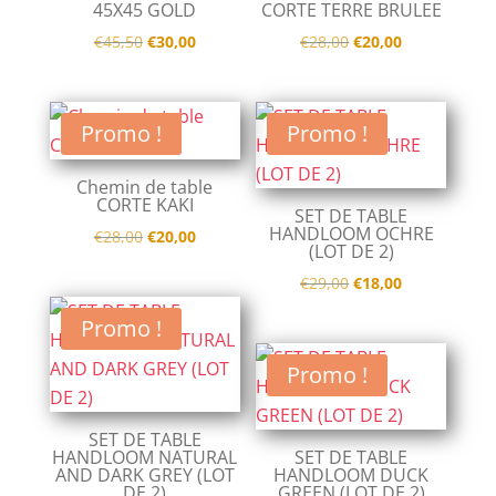
45X45 GOLD
CORTE TERRE BRULEE
Le
Le
Le
Le
€
45,50
€
30,00
€
28,00
€
20,00
prix
prix
prix
prix
initial
actuel
initial
actuel
était :
est :
était :
est :
Promo !
Promo !
€45,50.
€30,00.
€28,00.
€20,00.
Chemin de table
CORTE KAKI
SET DE TABLE
HANDLOOM OCHRE
Le
Le
€
28,00
€
20,00
(LOT DE 2)
prix
prix
Le
Le
€
29,00
€
18,00
initial
actuel
prix
prix
était :
est :
Promo !
initial
actuel
€28,00.
€20,00.
était :
est :
Promo !
€29,00.
€18,00.
SET DE TABLE
HANDLOOM NATURAL
SET DE TABLE
AND DARK GREY (LOT
HANDLOOM DUCK
DE 2)
GREEN (LOT DE 2)