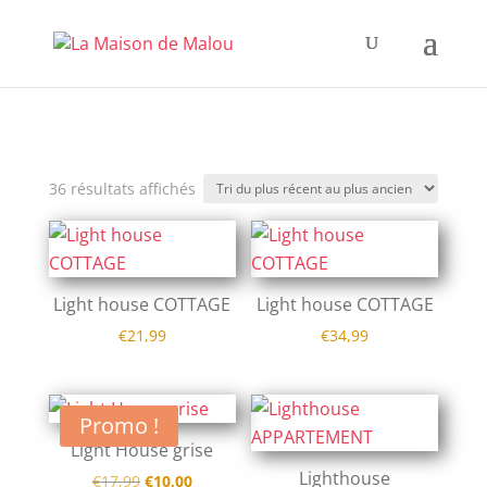
Trié
36 résultats affichés
du
plus
récent
Light house COTTAGE
Light house COTTAGE
au
plus
€
21,99
€
34,99
ancien
Promo !
Light House grise
Lighthouse
Le
Le
€
17,99
€
10,00