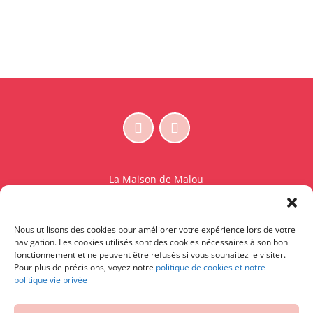
La Maison de Malou
Rue Charles Sambon 18
1300 Wavre
Nous utilisons des cookies pour améliorer votre expérience lors de votre
BE 0765.825.589
navigation. Les cookies utilisés sont des cookies nécessaires à son bon
fonctionnement et ne peuvent être refusés si vous souhaitez le visiter.
© La Maison de Malou – TDM interdit sauf accord
Pour plus de précisions, voyez notre
politique de cookies et notre
politique vie privée
écrit préalable | Entraînement d’IA strictement
interdit.