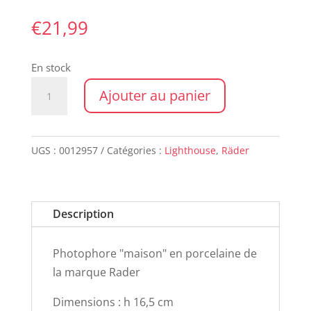
€
21,99
En stock
quantité
Ajouter au panier
de
Light
House
UGS :
0012957
Catégories :
Lighthouse
,
Räder
RADER
Description
Photophore "maison" en porcelaine de
la marque Rader
Dimensions : h 16,5 cm