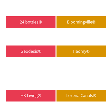
24 bottles®
Bloomingville®
Geodesis®
Haomy®
HK Living®
Lorena Canals®