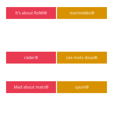
It’s about RoMi®
marimekko®
räder®
Les mots doux®
Mad about mats®
uyuni®