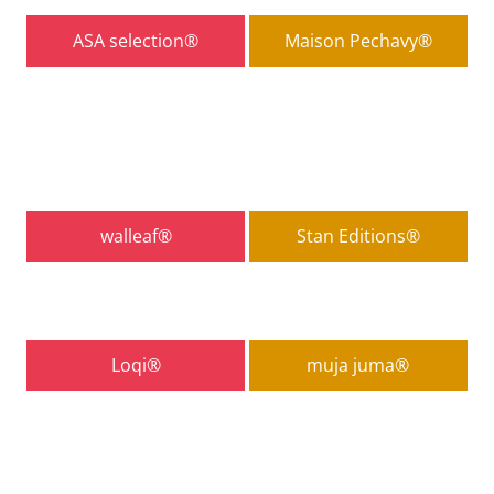
ASA selection®
Maison Pechavy®
walleaf®
Stan Editions®
Loqi®
muja juma®