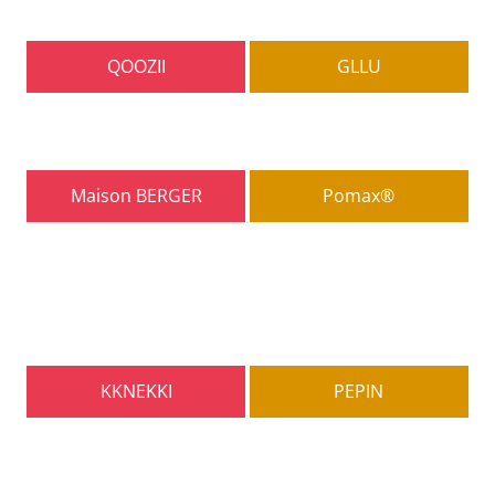
QOOZII
GLLU
Maison BERGER
Pomax®
KKNEKKI
PEPIN