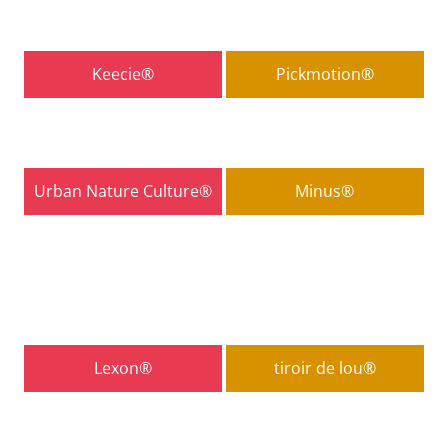
Keecie®
Pickmotion®
Urban Nature Culture®
Minus®
Lexon®
tiroir de lou®