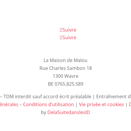
Suivre
Suivre
La Maison de Malou
Rue Charles Sambon 18
1300 Wavre
BE 0765.825.589
 TDM interdit sauf accord écrit préalable | Entraînement d’I
nérales – Conditions d’utilisation
|
Vie privée et cookies
|
D
by
DelaSuitedanslesID