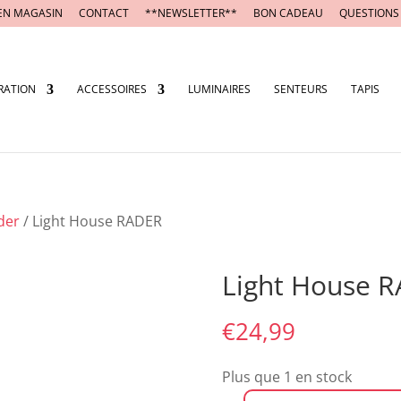
EN MAGASIN
CONTACT
**NEWSLETTER**
BON CADEAU
QUESTIONS
RATION
ACCESSOIRES
LUMINAIRES
SENTEURS
TAPIS
der
/ Light House RADER
Light House 
€
24,99
Plus que 1 en stock