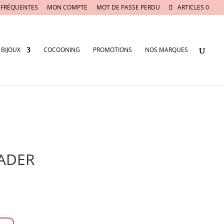
 FRÉQUENTES
MON COMPTE
MOT DE PASSE PERDU
ARTICLES 0
BIJOUX
COCOONING
PROMOTIONS
NOS MARQUES
RADER