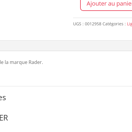
Ajouter au panie
quantité
de
Light
UGS :
0012958
Catégories :
Li
House
RADER
e la marque Rader.
es
ER