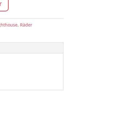
r
ghthouse
,
Räder