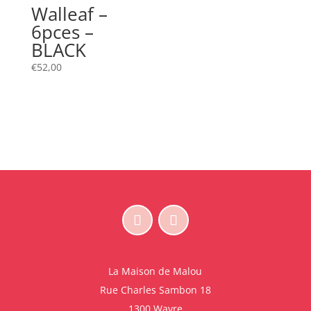
Walleaf –
6pces –
BLACK
€
52,00
La Maison de Malou
Rue Charles Sambon 18
1300 Wavre