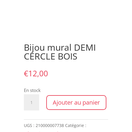
Bijou mural DEMI
CERCLE BOIS
€
12,00
En stock
quantité
Ajouter au panier
de
Bijou
mural
UGS :
210000007738
Catégorie :
DEMI