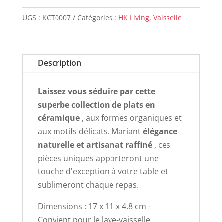
a
UGS :
KCT0007
Catégories :
HK Living
,
Vaisselle
tapas
DRAGONFRUIT
Description
Laissez vous séduire par cette
superbe collection de plats en
céramique
, aux formes organiques et
aux motifs délicats. Mariant
élégance
naturelle et artisanat raffiné
, ces
pièces uniques apporteront une
touche d'exception à votre table et
sublimeront chaque repas.
Dimensions : 17 x 11 x 4.8 cm -
Convient pour le lave-vaisselle.