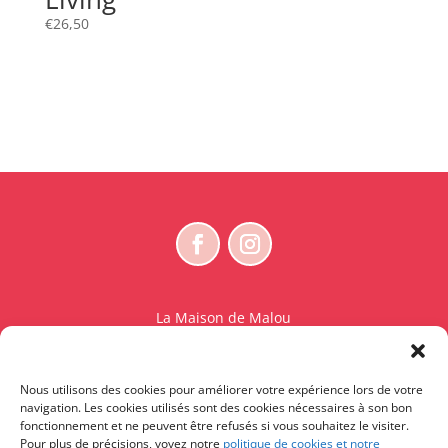
€
26,50
La Maison de Malou
Rue Charles Sambon 18
1300 Wavre
Nous utilisons des cookies pour améliorer votre expérience lors de votre
BE 0765.825.589
navigation. Les cookies utilisés sont des cookies nécessaires à son bon
fonctionnement et ne peuvent être refusés si vous souhaitez le visiter.
© La Maison de Malou – TDM interdit sauf accord
Pour plus de précisions, voyez notre
politique de cookies et notre