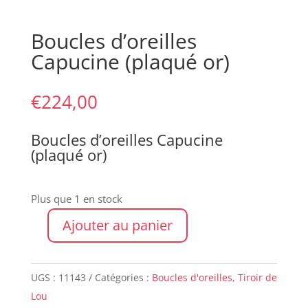
Boucles d’oreilles
Capucine (plaqué or)
€
224,00
Boucles d’oreilles Capucine
(plaqué or)
Plus que 1 en stock
Ajouter au panier
quantité
de
Boucles
UGS :
11143
Catégories :
Boucles d'oreilles
,
Tiroir de
d'oreilles
Lou
Capucine