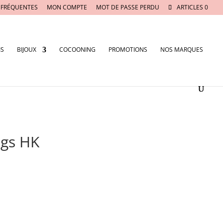
 FRÉQUENTES
MON COMPTE
MOT DE PASSE PERDU
ARTICLES 0
IS
BIJOUX
COCOONING
PROMOTIONS
NOS MARQUES
ugs HK