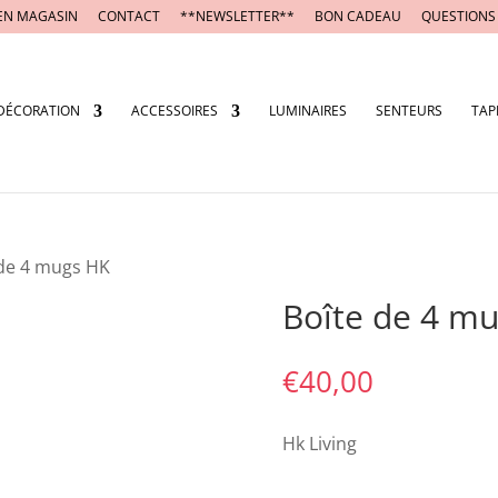
EN MAGASIN
CONTACT
**NEWSLETTER**
BON CADEAU
QUESTIONS
DÉCORATION
ACCESSOIRES
LUMINAIRES
SENTEURS
TAP
 de 4 mugs HK
Boîte de 4 m
€
40,00
Hk Living