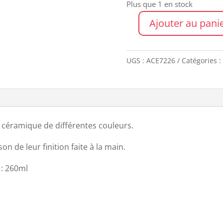
Plus que 1 en stock
Ajouter au pani
quantité
de
Boîte
UGS :
ACE7226
Catégories :
de
4
mugs
HK
 céramique de différentes couleurs.
n de leur finition faite à la main.
 : 260ml