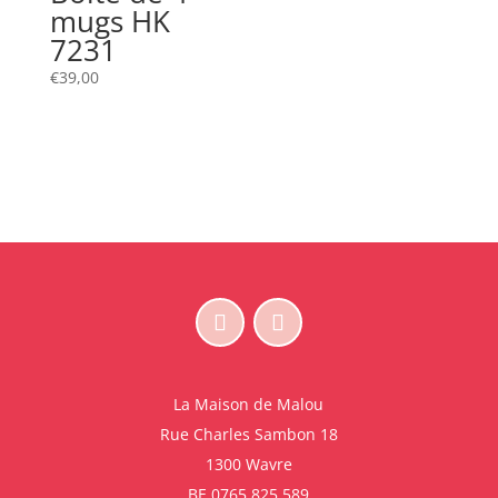
mugs HK
7231
€
39,00
La Maison de Malou
Rue Charles Sambon 18
1300 Wavre
BE 0765.825.589