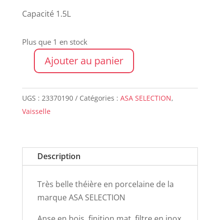
Capacité 1.5L
Plus que 1 en stock
Ajouter au panier
quantité
de
Théière
UGS :
23370190
Catégories :
ASA SELECTION
,
JAPANDI
Vaisselle
XL
Description
Très belle théière en porcelaine de la
marque ASA SELECTION
Anse en bois, finition mat, filtre en inox