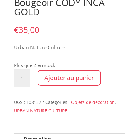
Bougeoir CODY INCA
GOLD
€
35,00
Urban Nature Culture
Plus que 2 en stock
quantité
Ajouter au panier
de
Bougeoir
CODY
UGS :
108127
Catégories :
Objets de décoration
,
INCA
URBAN NATURE CULTURE
GOLD
Description