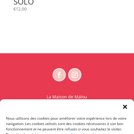
SOLO
€
12,00
La Maison de Malou
Rue Charles Sambon 18
1300 Wavre
Nous utilisons des cookies pour améliorer votre expérience lors de votre
BE 0765.825.589
navigation. Les cookies utilisés sont des cookies nécessaires à son bon
fonctionnement et ne peuvent être refusés si vous souhaitez le visiter.
© La Maison de Malou – TDM interdit sauf accord