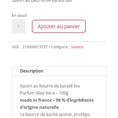
Savon au beurre de karaté bio
En stock
quantité
Ajouter au panier
de
Savon
COLLEGUE
UGS :
210000013727
Catégorie :
Savons
Description
Savon au beurre de karaté bio
Parfum Aloe Vera – 100g
made in france – 98 % d’ingrédients
d’origine naturelle
Le beurre de karité apaise, protège,