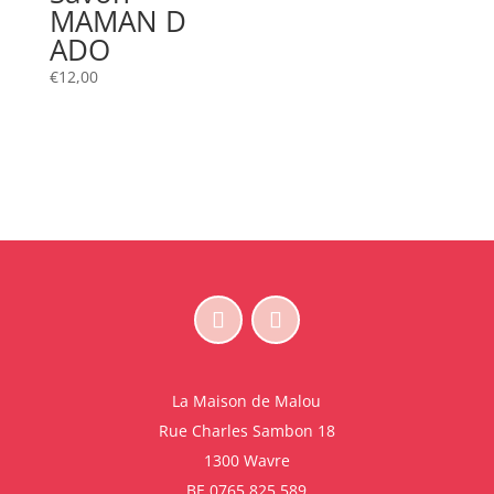
MAMAN D
ADO
€
12,00
La Maison de Malou
Rue Charles Sambon 18
1300 Wavre
BE 0765.825.589