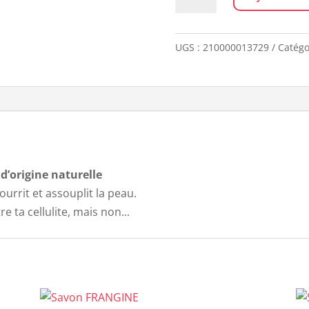
de
Savon
FILLE
UGS :
210000013729
Catégo
CHERIE
d’origine naturelle
ourrit et assouplit la peau.
re ta cellulite, mais non...