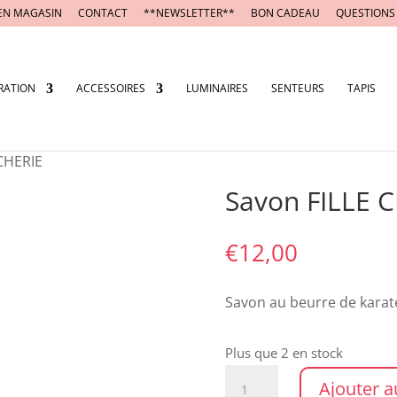
EN MAGASIN
CONTACT
**NEWSLETTER**
BON CADEAU
QUESTIONS
RATION
ACCESSOIRES
LUMINAIRES
SENTEURS
TAPIS
 CHERIE
Savon FILLE 
€
12,00
Savon au beurre de karat
Plus que 2 en stock
quantité
Ajouter a