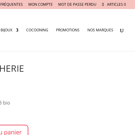
 FRÉQUENTES
MON COMPTE
MOT DE PASSE PERDU
ARTICLES 0
BIJOUX
COCOONING
PROMOTIONS
NOS MARQUES
CHERIE
é bio
u panier