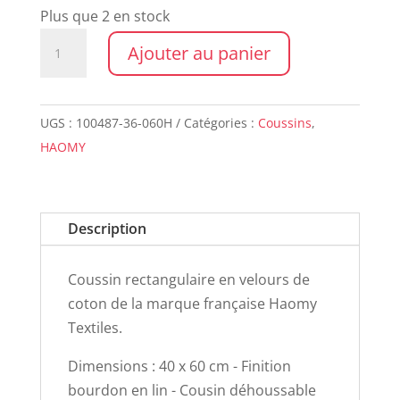
Plus que 2 en stock
quantité
Ajouter au panier
de
Coussin
NEW
UGS :
100487-36-060H
Catégories :
Coussins
,
DELHI
HAOMY
40X60
LIN
Description
Coussin rectangulaire en velours de
coton de la marque française Haomy
Textiles.
Dimensions : 40 x 60 cm - Finition
bourdon en lin - Cousin déhoussable