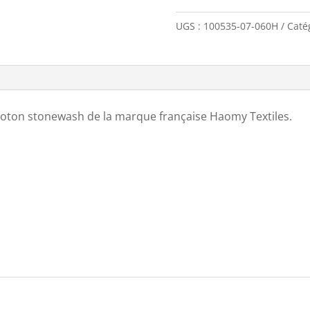
de
COUSSIN
UGS :
100535-07-060H
Caté
MANHATTAN
40X60
MOCACCINO
coton stonewash de la marque française Haomy Textiles.
m