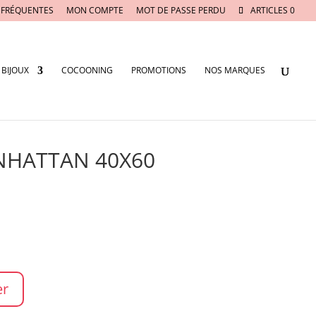
 FRÉQUENTES
MON COMPTE
MOT DE PASSE PERDU
ARTICLES 0
BIJOUX
COCOONING
PROMOTIONS
NOS MARQUES
NHATTAN 40X60
er