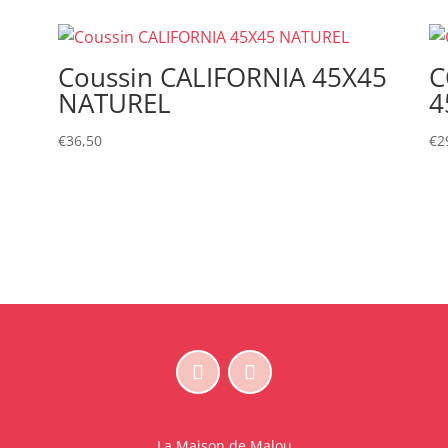
Coussin CALIFORNIA 45X45
C
NATUREL
4
€
36,50
€
2
La Maison de Malou