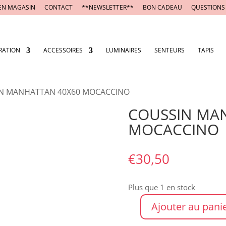
EN MAGASIN
CONTACT
**NEWSLETTER**
BON CADEAU
QUESTIONS
RATION
ACCESSOIRES
LUMINAIRES
SENTEURS
TAPIS
IN MANHATTAN 40X60 MOCACCINO
COUSSIN MA
MOCACCINO
€
30,50
Plus que 1 en stock
Ajouter au pani
quantité