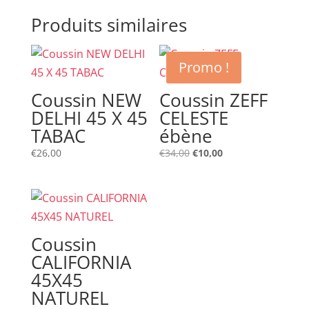
Produits similaires
Promo !
Coussin NEW
Coussin ZEFF
DELHI 45 X 45
CELESTE
TABAC
ébène
Le
Le
€
26,00
€
34,00
€
10,00
prix
prix
initial
actuel
était :
est :
€34,00.
€10,00.
Coussin
CALIFORNIA
45X45
NATUREL