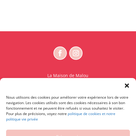
La Maison de Malou
Rue Charles Sambon 18
1300 Wavre
Nous utilisons des cookies pour améliorer votre expérience lors de votre
BE 0765.825.589
navigation. Les cookies utilisés sont des cookies nécessaires à son bon
fonctionnement et ne peuvent être refusés si vous souhaitez le visiter.
© La Maison de Malou – TDM interdit sauf accord
Pour plus de précisions, voyez notre
politique de cookies et notre
politique vie privée
écrit préalable | Entraînement d’IA strictement
interdit.