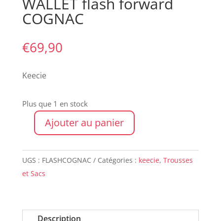
WALLET flash forward
COGNAC
€
69,90
Keecie
Plus que 1 en stock
Ajouter au panier
quantité
de
WALLET
UGS :
FLASHCOGNAC
Catégories :
keecie
,
Trousses
flash
et Sacs
forward
COGNAC
Description