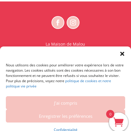
La Maison de Malou
Rue Charles Sambon 18
1300 Wavre
Nous utilisons des cookies pour améliorer votre expérience lors de votre
BE 0765.825.589
navigation. Les cookies utilisés sont des cookies nécessaires à son bon
fonctionnement et ne peuvent être refusés si vous souhaitez le visiter.
© La Maison de Malou – TDM interdit sauf accord
Pour plus de précisions, voyez notre
politique de cookies et notre
politique vie privée
écrit préalable | Entraînement d’IA strictement
interdit.
J'ai compris
Contactez-nous
|
Conditions générales – Conditions
d’utilisation
|
Vie privée et cookies
|
Droit de
0
Enregistrer les préférences
rétractation
| Powered by
DelaSuitedanslesID
Confidentialité