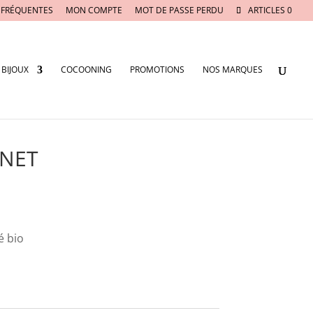
 FRÉQUENTES
MON COMPTE
MOT DE PASSE PERDU
ARTICLES 0
BIJOUX
COCOONING
PROMOTIONS
NOS MARQUES
UNET
é bio