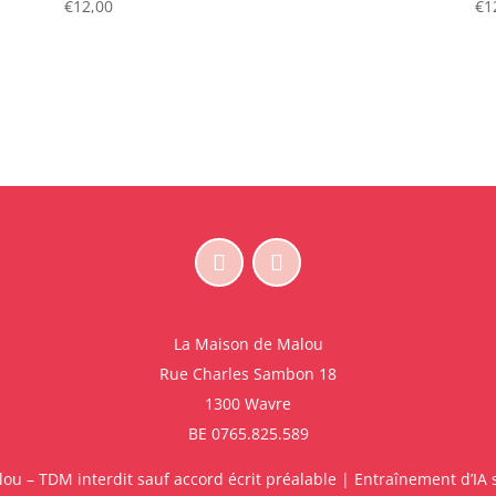
€
12,00
€
1
La Maison de Malou
Rue Charles Sambon 18
1300 Wavre
BE 0765.825.589
u – TDM interdit sauf accord écrit préalable | Entraînement d’IA s