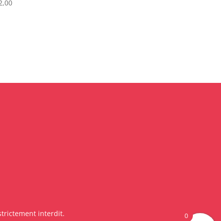
2,00
trictement interdit.
0