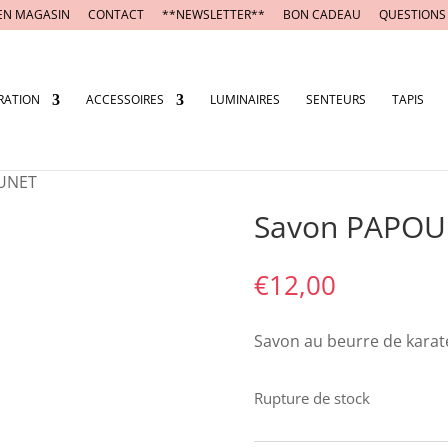
EN MAGASIN
CONTACT
**NEWSLETTER**
BON CADEAU
QUESTIONS
RATION
ACCESSOIRES
LUMINAIRES
SENTEURS
TAPIS
OUNET
Savon PAPO
€
12,00
Savon au beurre de karat
Rupture de stock