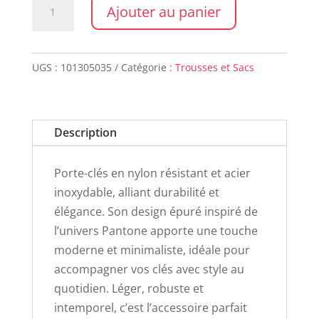
quantité
Ajouter au panier
de
Porte-
clé
UGS :
101305035
Catégorie :
Trousses et Sacs
PANTONE
SIENA
Description
Porte-clés en nylon résistant et acier
inoxydable, alliant durabilité et
élégance. Son design épuré inspiré de
l’univers Pantone apporte une touche
moderne et minimaliste, idéale pour
accompagner vos clés avec style au
quotidien. Léger, robuste et
intemporel, c’est l’accessoire parfait