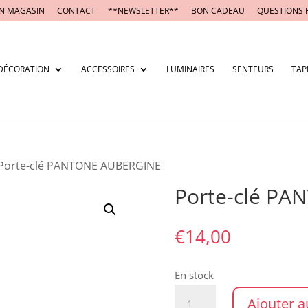
N MAGASIN
CONTACT
**NEWSLETTER**
BON CADEAU
QUESTIONS 
DÉCORATION
ACCESSOIRES
LUMINAIRES
SENTEURS
TAP
Porte-clé PANTONE AUBERGINE
Porte-clé P
€
14,00
En stock
quantité
Ajouter a