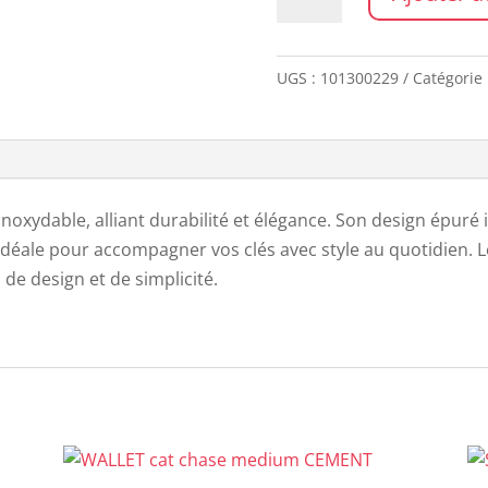
de
Porte-
clé
UGS :
101300229
Catégorie 
PANTONE
AUBERGINE
 inoxydable, alliant durabilité et élégance. Son design épuré
déale pour accompagner vos clés avec style au quotidien. Lé
 de design et de simplicité.