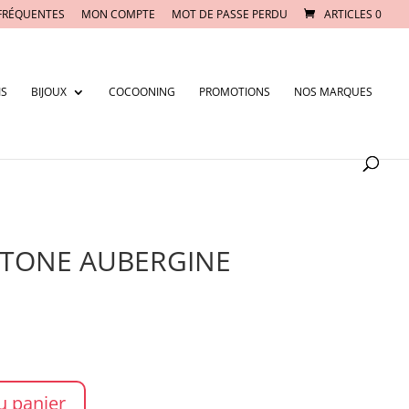
FRÉQUENTES
MON COMPTE
MOT DE PASSE PERDU
ARTICLES 0
IS
BIJOUX
COCOONING
PROMOTIONS
NOS MARQUES
ANTONE AUBERGINE
u panier