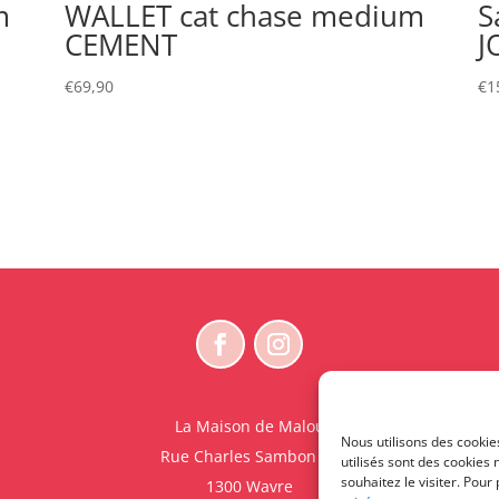
m
WALLET cat chase medium
S
CEMENT
J
€
69,90
€
1
La Maison de Malou
Nous utilisons des cookie
Rue Charles Sambon 18
utilisés sont des cookies
souhaitez le visiter. Pour
1300 Wavre