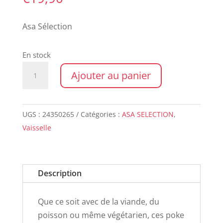
Asa Sélection
En stock
quantité
Ajouter au panier
de
POKE
BOWL
UGS :
24350265
Catégories :
ASA SELECTION
,
EDAMAME
Vaisselle
Description
Que ce soit avec de la viande, du
poisson ou même végétarien, ces poke