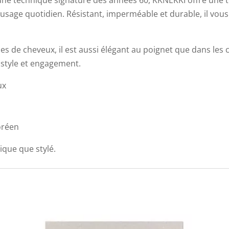
on une technique signature des années 60, KKNEKKI offre une 
 usage quotidien. Résistant, imperméable et durable, il v
es de cheveux, il est aussi élégant au poignet que dans les 
t style et engagement.
ux
oréen
ique que stylé.