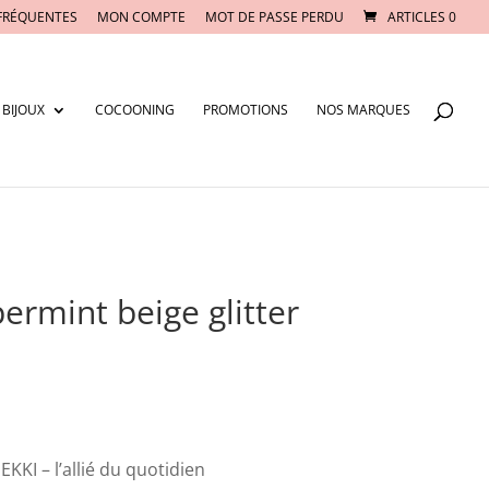
FRÉQUENTES
MON COMPTE
MOT DE PASSE PERDU
ARTICLES 0
BIJOUX
COCOONING
PROMOTIONS
NOS MARQUES
rmint beige glitter
KKI – l’allié du quotidien