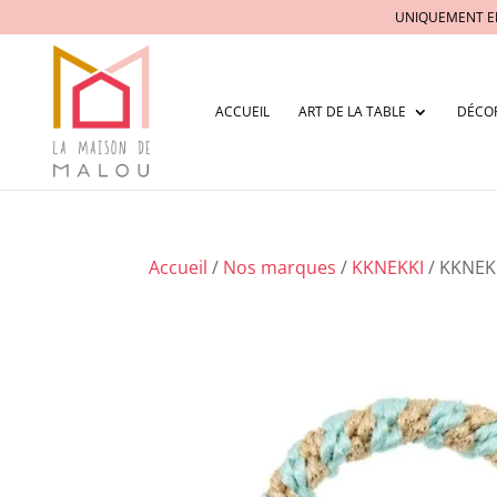
UNIQUEMENT E
ACCUEIL
ART DE LA TABLE
DÉCO
Accueil
/
Nos marques
/
KKNEKKI
/ KKNEKK