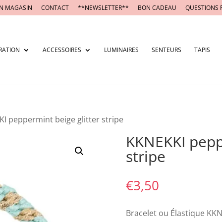
N MAGASIN
CONTACT
**NEWSLETTER**
BON CADEAU
QUESTIONS 
RATION
ACCESSOIRES
LUMINAIRES
SENTEURS
TAPIS
I peppermint beige glitter stripe
KKNEKKI peppe
stripe
€
3,50
Bracelet ou Élastique KKNE