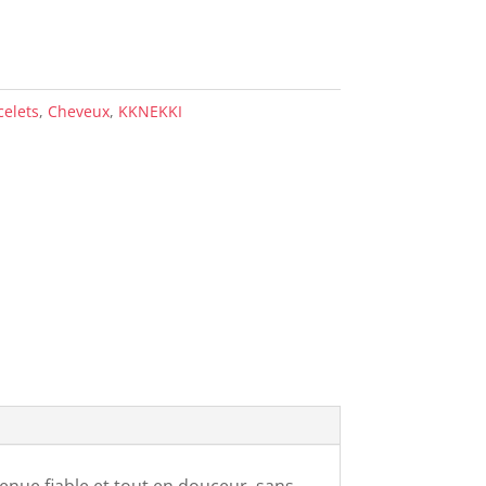
celets
,
Cheveux
,
KKNEKKI