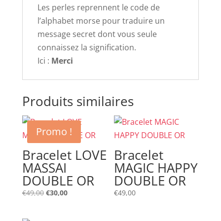
Les perles reprennent le code de
l’alphabet morse pour traduire un
message secret dont vous seule
connaissez la signification.
Ici :
Merci
Produits similaires
Promo !
Bracelet LOVE
Bracelet
MASSAI
MAGIC HAPPY
DOUBLE OR
DOUBLE OR
Le
Le
€
49,00
€
30,00
€
49,00
prix
prix
initial
actuel