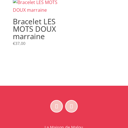
était :
est :
€49,00.
€30,00.
Bracelet LES
MOTS DOUX
marraine
€
37,00
La Maison de Malou