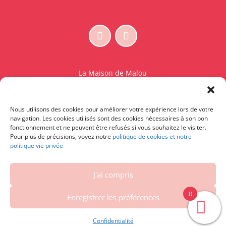
La Maison de Malou
Rue Charles Sambon 18
1300 Wavre
Nous utilisons des cookies pour améliorer votre expérience lors de votre
BE 0765.825.589
navigation. Les cookies utilisés sont des cookies nécessaires à son bon
fonctionnement et ne peuvent être refusés si vous souhaitez le visiter.
© La Maison de Malou – TDM interdit sauf accord
Pour plus de précisions, voyez notre
politique de cookies et notre
politique vie privée
écrit préalable | Entraînement d’IA strictement
interdit.
J'ai compris
Contactez-nous
|
Conditions générales – Conditions
d’utilisation
|
Vie privée et cookies
|
Droit de
0
Enregistrer les préférences
rétractation
| Powered by
DelaSuitedanslesID
Confidentialité