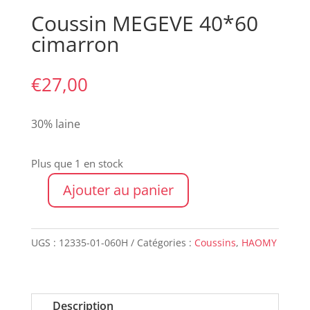
Coussin MEGEVE 40*60
cimarron
€
27,00
30% laine
Plus que 1 en stock
Ajouter au panier
quantité
de
Coussin
UGS :
12335-01-060H
Catégories :
Coussins
,
HAOMY
MEGEVE
40*60
cimarron
Description