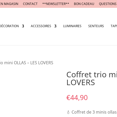
EN MAGASIN
CONTACT
**NEWSLETTER**
BON CADEAU
QUESTIONS
DÉCORATION
ACCESSOIRES
LUMINAIRES
SENTEURS
TAP
rio mini OLLAS – LES LOVERS
Coffret trio m
LOVERS
€
44,90
💧 Coffret de 3 minis olla