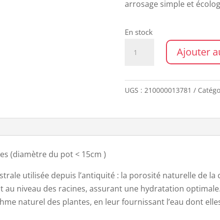
arrosage simple et écolo
En stock
quantité
Ajouter a
de
Coffret
trio
UGS :
210000013781
Catégo
mini
OLLAS
-
LES
LOVERS
tes (diamètre du pot < 15cm )
strale utilisée depuis l’antiquité : la porosité naturelle de 
 au niveau des racines, assurant une hydratation optimale
hme naturel des plantes, en leur fournissant l’eau dont elle