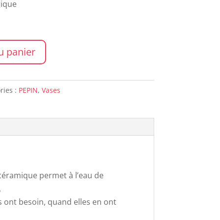
gique
u panier
ries :
PEPIN
,
Vases
la céramique permet à l’eau de
.
s ont besoin, quand elles en ont