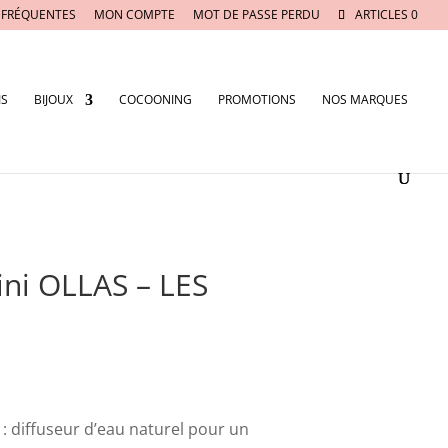
 FRÉQUENTES
MON COMPTE
MOT DE PASSE PERDU
ARTICLES 0
IS
BIJOUX
COCOONING
PROMOTIONS
NOS MARQUES
ini OLLAS – LES
s : diffuseur d’eau naturel pour un