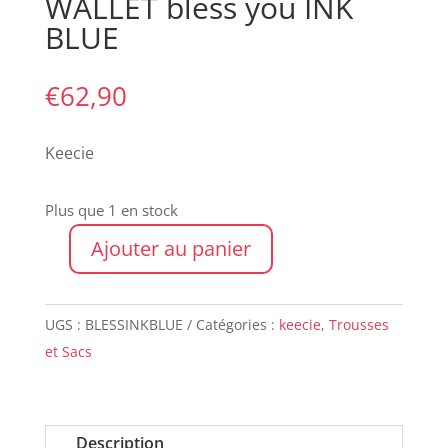
WALLET bless you INK
BLUE
€
62,90
Keecie
Plus que 1 en stock
Ajouter au panier
quantité
de
WALLET
UGS :
BLESSINKBLUE
Catégories :
keecie
,
Trousses
bless
et Sacs
you
INK
BLUE
Description