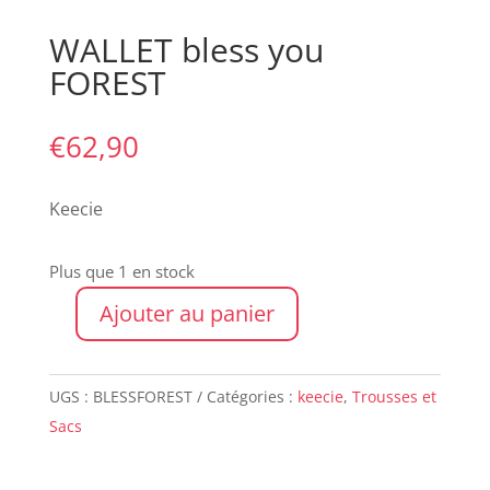
WALLET bless you
FOREST
€
62,90
Keecie
Plus que 1 en stock
Ajouter au panier
quantité
de
WALLET
UGS :
BLESSFOREST
Catégories :
keecie
,
Trousses et
bless
Sacs
you
FOREST