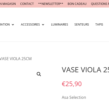
N MAGASIN
CONTACT
**NEWSLETTER**
BON CADEAU
QUESTIONS 
RATION
ACCESSOIRES
LUMINAIRES
SENTEURS
TAPIS
 VASE VIOLA 25CM
VASE VIOLA 
€
25,90
Asa Selection