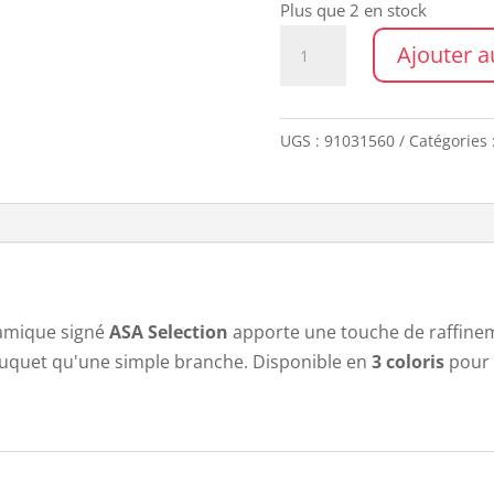
Plus que 2 en stock
quantité
Ajouter a
de
VASE
VIOLA
UGS :
91031560
Catégories 
25CM
ramique signé
ASA Selection
apporte une touche de raffinem
ouquet qu'une simple branche. Disponible en
3 coloris
pour 