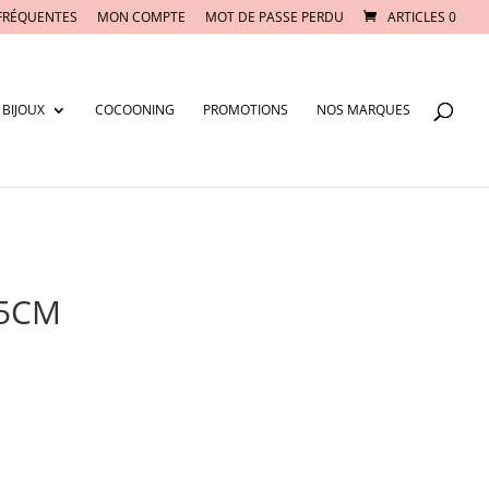
FRÉQUENTES
MON COMPTE
MOT DE PASSE PERDU
ARTICLES 0
BIJOUX
COCOONING
PROMOTIONS
NOS MARQUES
25CM