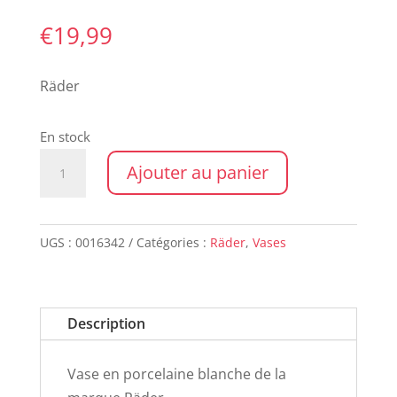
€
19,99
Räder
En stock
quantité
Ajouter au panier
de
Vase
Room
UGS :
0016342
Catégories :
Räder
,
Vases
Poetry
Description
Vase en porcelaine blanche de la