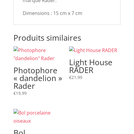
marque Räder.
Dimensions : 15 cm x 7 cm
Produits similaires
Light House
RADER
Photophore
« dandelion »
€
21,99
Rader
€
19,99
Bol