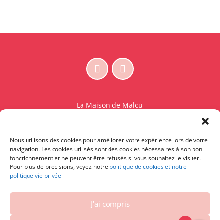
La Maison de Malou
Rue Charles Sambon 18
1300 Wavre
Nous utilisons des cookies pour améliorer votre expérience lors de votre
BE 0765.825.589
navigation. Les cookies utilisés sont des cookies nécessaires à son bon
fonctionnement et ne peuvent être refusés si vous souhaitez le visiter.
© La Maison de Malou – TDM interdit sauf accord
Pour plus de précisions, voyez notre
politique de cookies et notre
politique vie privée
écrit préalable | Entraînement d’IA strictement
interdit.
J'ai compris
Contactez-nous
|
Conditions générales – Conditions
d’utilisation
|
Vie privée et cookies
|
Droit de