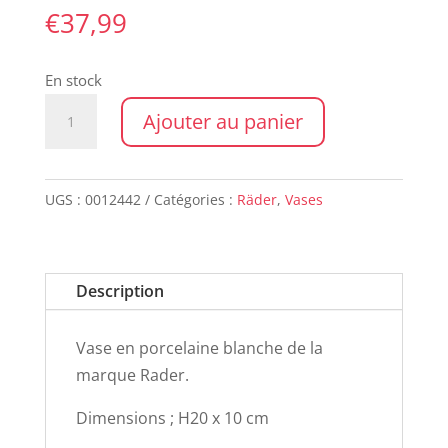
€
37,99
En stock
quantité
Ajouter au panier
de
Vase
room
UGS :
0012442
Catégories :
Räder
,
Vases
poetry
Rader
Description
Vase en porcelaine blanche de la
marque Rader.
Dimensions ; H20 x 10 cm