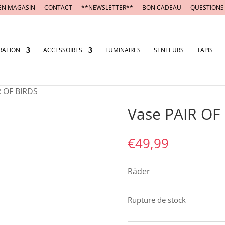
EN MAGASIN
CONTACT
**NEWSLETTER**
BON CADEAU
QUESTIONS
RATION
ACCESSOIRES
LUMINAIRES
SENTEURS
TAPIS
R OF BIRDS
Vase PAIR OF
€
49,99
Räder
Rupture de stock