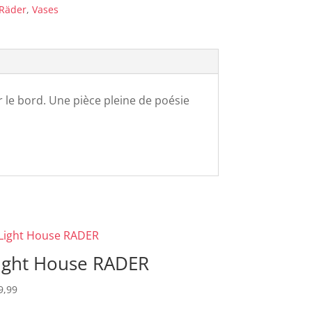
Räder
,
Vases
r le bord. Une pièce pleine de poésie
ight House RADER
9,99