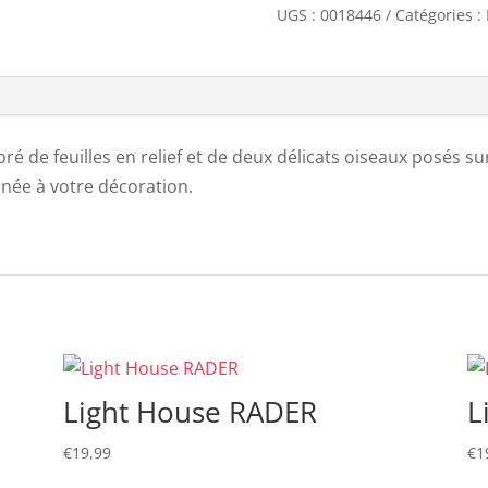
UGS :
0018446
Catégories :
ré de feuilles en relief et de deux délicats oiseaux posés su
inée à votre décoration.
Light House RADER
L
€
19,99
€
1