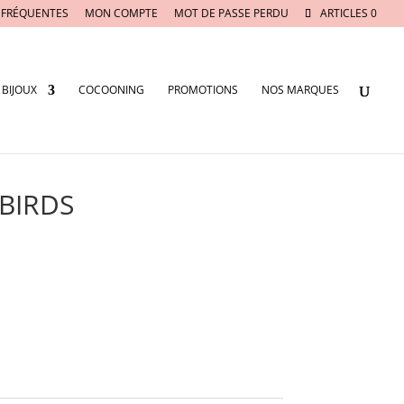
 FRÉQUENTES
MON COMPTE
MOT DE PASSE PERDU
ARTICLES 0
BIJOUX
COCOONING
PROMOTIONS
NOS MARQUES
 BIRDS