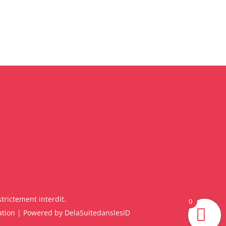
trictement interdit.
0
ation
| Powered by
DelaSuitedanslesID