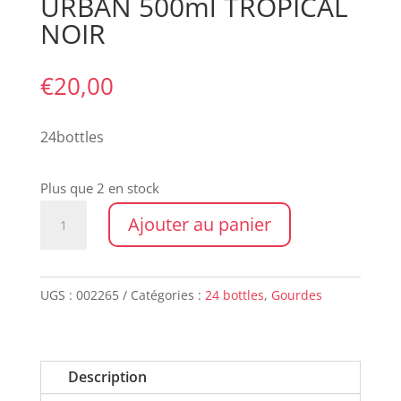
URBAN 500ml TROPICAL
NOIR
€
20,00
24bottles
Plus que 2 en stock
quantité
Ajouter au panier
de
URBAN
500ml
UGS :
002265
Catégories :
24 bottles
,
Gourdes
TROPICAL
NOIR
Description