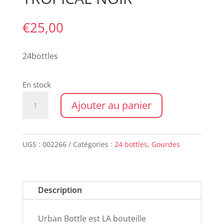
€
25,00
24bottles
En stock
quantité
Ajouter au panier
de
URBAN
1000ml
UGS :
002266
Catégories :
24 bottles
,
Gourdes
TROPICAL
NOIR
Description
Urban Bottle est LA bouteille