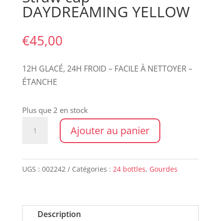
DAYDREAMING YELLOW
€
45,00
12H GLACÉ, 24H FROID – FACILE À NETTOYER –
ÉTANCHE
Plus que 2 en stock
quantité
Ajouter au panier
de
Straw
cup
UGS :
002242
Catégories :
24 bottles
,
Gourdes
-
DAYDREAMING
YELLOW
Description