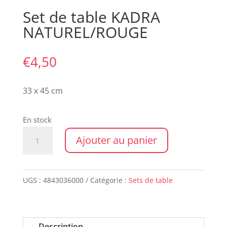
Set de table KADRA
NATUREL/ROUGE
€
4,50
33 x 45 cm
En stock
quantité
Ajouter au panier
de
Set
de
UGS :
4843036000
Catégorie :
Sets de table
table
KADRA
NATUREL/ROUGE
Description