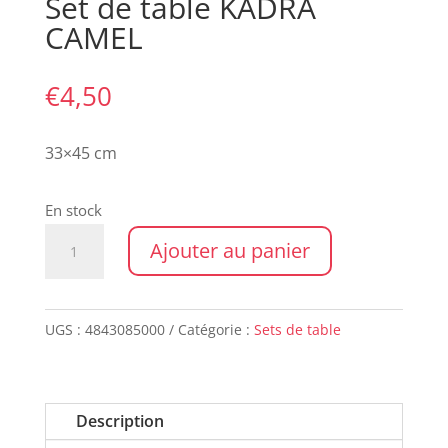
Set de table KADRA
CAMEL
€
4,50
33×45 cm
En stock
quantité
Ajouter au panier
de
Set
de
UGS :
4843085000
Catégorie :
Sets de table
table
KADRA
CAMEL
Description