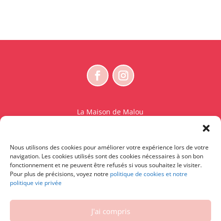
La Maison de Malou
Rue Charles Sambon 18
1300 Wavre
Nous utilisons des cookies pour améliorer votre expérience lors de votre
BE 0765.825.589
navigation. Les cookies utilisés sont des cookies nécessaires à son bon
fonctionnement et ne peuvent être refusés si vous souhaitez le visiter.
© La Maison de Malou – TDM interdit sauf accord
Pour plus de précisions, voyez notre
politique de cookies et notre
politique vie privée
écrit préalable | Entraînement d’IA strictement
interdit.
J'ai compris
Contactez-nous
|
Conditions générales – Conditions