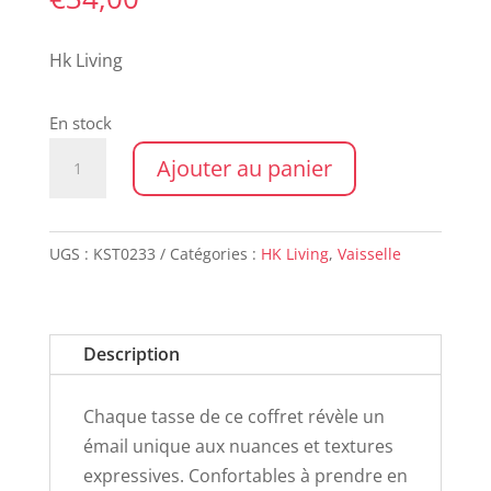
Hk Living
En stock
quantité
Ajouter au panier
de
Set
de
UGS :
KST0233
Catégories :
HK Living
,
Vaisselle
4
mugs
ARTISTIC
Description
Chaque tasse de ce coffret révèle un
émail unique aux nuances et textures
expressives. Confortables à prendre en