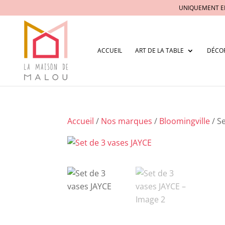
UNIQUEMENT E
ACCUEIL
ART DE LA TABLE
DÉCO
Accueil
/
Nos marques
/
Bloomingville
/ S