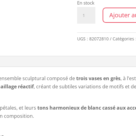
En stock
quantité
Ajouter a
de
Set
de
UGS :
82072810
Catégories 
3
vases
JAYCE
 ensemble sculptural composé de
trois vases en grès
, à l’
aillage réactif
, créant de subtiles variations de motifs et 
pétales, et leurs
tons harmonieux de blanc cassé aux acc
’en composition.