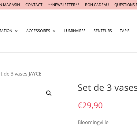
N MAGASIN
CONTACT
**NEWSLETTER**
BON CADEAU
QUESTIONS 
RATION
ACCESSOIRES
LUMINAIRES
SENTEURS
TAPIS
et de 3 vases JAYCE
Set de 3 vase
€
29,90
Bloomingville