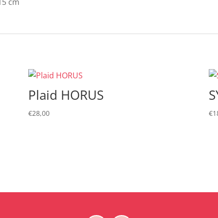
H15 cm
Plaid HORUS
S
€
28,00
€
1