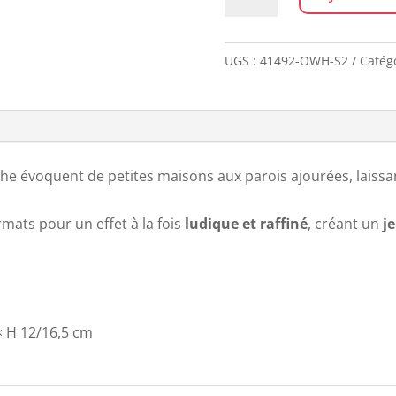
de
Set
de
UGS :
41492-OWH-S2
Catég
2
photophores
WAYANG
e évoquent de petites maisons aux parois ajourées, laissan
rmats pour un effet à la fois
ludique et raffiné
, créant un
j
 × H 12/16,5 cm