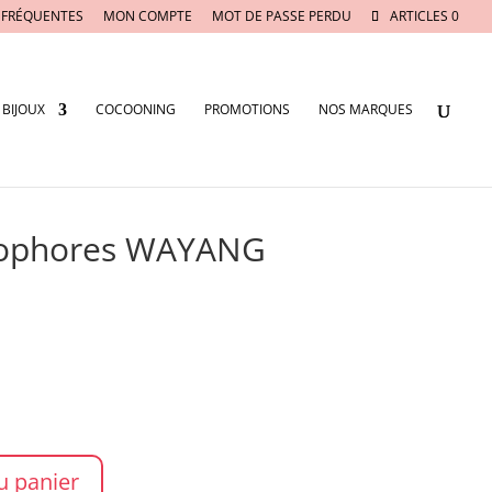
 FRÉQUENTES
MON COMPTE
MOT DE PASSE PERDU
ARTICLES 0
BIJOUX
COCOONING
PROMOTIONS
NOS MARQUES
tophores WAYANG
u panier