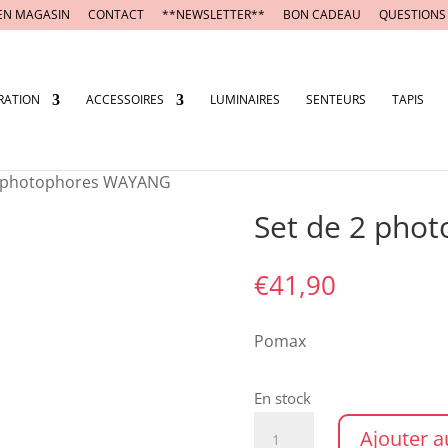
EN MAGASIN
CONTACT
**NEWSLETTER**
BON CADEAU
QUESTIONS
RATION
ACCESSOIRES
LUMINAIRES
SENTEURS
TAPIS
2 photophores WAYANG
Set de 2 pho
€
41,90
Pomax
En stock
quantité
Ajouter a