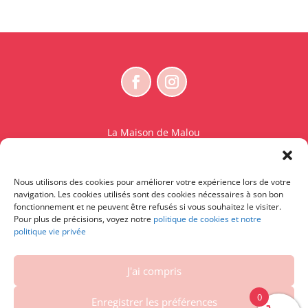
La Maison de Malou
Rue Charles Sambon 18
1300 Wavre
Nous utilisons des cookies pour améliorer votre expérience lors de votre
BE 0765.825.589
navigation. Les cookies utilisés sont des cookies nécessaires à son bon
fonctionnement et ne peuvent être refusés si vous souhaitez le visiter.
© La Maison de Malou – TDM interdit sauf accord
Pour plus de précisions, voyez notre
politique de cookies et notre
politique vie privée
écrit préalable | Entraînement d’IA strictement
interdit.
J'ai compris
Contactez-nous
|
Conditions générales – Conditions
d’utilisation
|
Vie privée et cookies
|
Droit de
0
Enregistrer les préférences