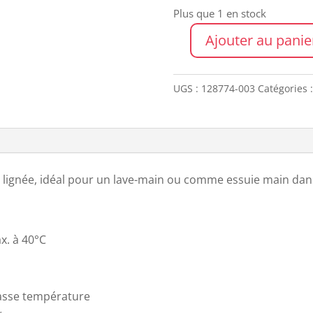
Plus que 1 en stock
Ajouter au panie
quantité
de
Serviette
UGS :
128774-003
Catégories 
invité
SANTORINI
LIN
e lignée, idéal pour un lave-main ou comme essuie main dans
x. à 40°C
asse température