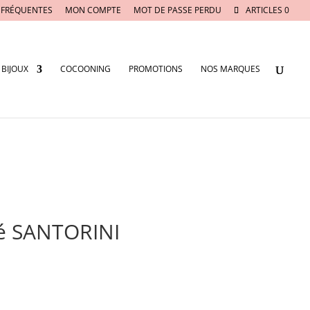
 FRÉQUENTES
MON COMPTE
MOT DE PASSE PERDU
ARTICLES 0
BIJOUX
COCOONING
PROMOTIONS
NOS MARQUES
ité SANTORINI