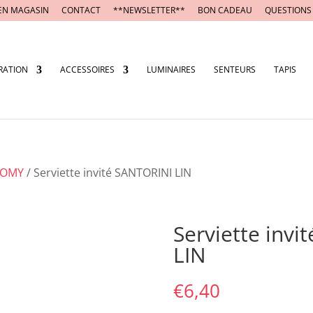
EN MAGASIN
CONTACT
**NEWSLETTER**
BON CADEAU
QUESTIONS
RATION
ACCESSOIRES
LUMINAIRES
SENTEURS
TAPIS
OMY
/ Serviette invité SANTORINI LIN
Serviette inv
LIN
€
6,40