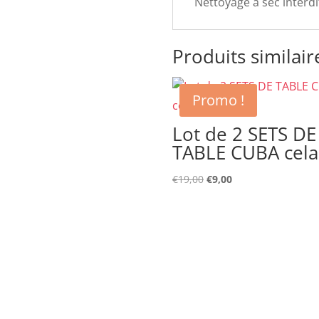
Nettoyage à sec interdi
Produits similair
Promo !
Lot de 2 SETS DE
TABLE CUBA cel
Le
Le
€
19,00
€
9,00
prix
prix
initial
actuel
était :
est :
€19,00.
€9,00.