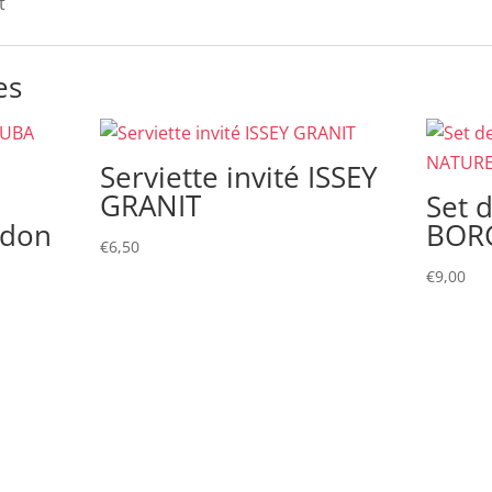
t
es
Serviette invité ISSEY
GRANIT
Set 
adon
BOR
€
6,50
€
9,00