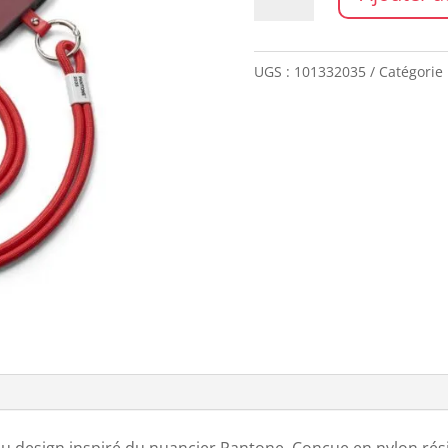
de
Sangle
de
UGS :
101332035
Catégorie 
téléphone
PANTONE
RED