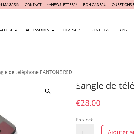
N MAGASIN
CONTACT
**NEWSLETTER**
BON CADEAU
QUESTIONS 
RATION
ACCESSOIRES
LUMINAIRES
SENTEURS
TAPIS
ngle de téléphone PANTONE RED
Sangle de té
€
28,00
En stock
quantité
Ajouter a