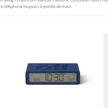
design inspiré du nuancier Pantone. Conçue en nylon résista
otre téléphone toujours à portée de main.