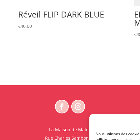
Réveil FLIP DARK BLUE
E
M
€
40,00
€
4
La Maison de Malou
Nous utilisons des cookie
Rue Charles Sambon 18
utilisés sont des cookies