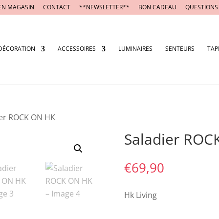
EN MAGASIN
CONTACT
**NEWSLETTER**
BON CADEAU
QUESTIONS
DÉCORATION
ACCESSOIRES
LUMINAIRES
SENTEURS
TAP
ier ROCK ON HK
Saladier ROC
€
69,90
Hk Living