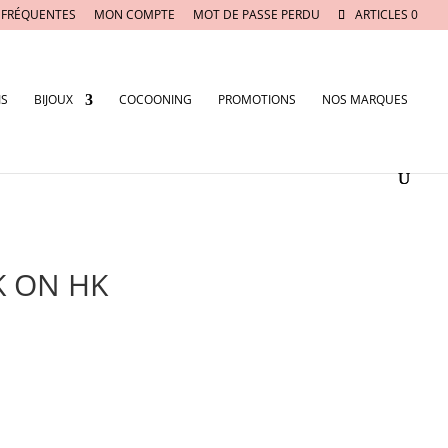
 FRÉQUENTES
MON COMPTE
MOT DE PASSE PERDU
ARTICLES 0
IS
BIJOUX
COCOONING
PROMOTIONS
NOS MARQUES
K ON HK