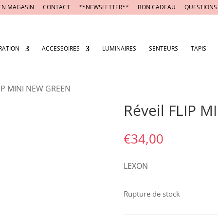
EN MAGASIN
CONTACT
**NEWSLETTER**
BON CADEAU
QUESTIONS
RATION
ACCESSOIRES
LUMINAIRES
SENTEURS
TAPIS
FLIP MINI NEW GREEN
Réveil FLIP 
€
34,00
LEXON
Rupture de stock