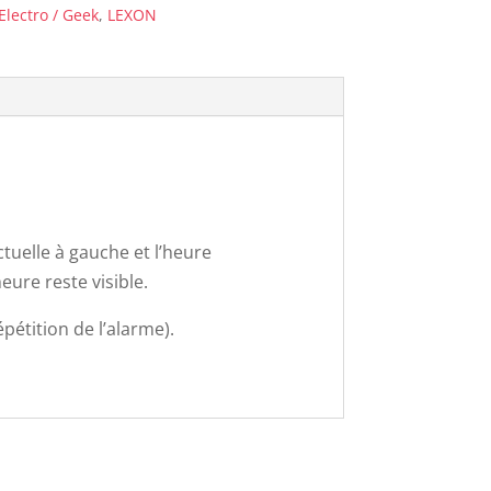
Electro / Geek
,
LEXON
actuelle à gauche et l’heure
heure reste visible.
épétition de l’alarme).