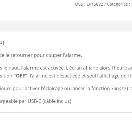
UGS :
LR158V2
Catégories :
U)
t de le retourner pour couper l’alarme.
 le haut, l’alarme est activée. L’écran affiche alors l’heure 
sition
"OFF"
, l’alarme est désactivée et seul l’affichage de l’
ure pour activer l’éclairage ou lancer la fonction
Snooze
(r
argeable par USB-C (câble inclus)