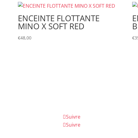
ENCEINTE FLOTTANTE
E
MINO X SOFT RED
B
€
48,00
€
3
Suivre
Suivre